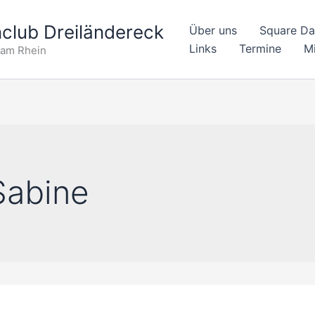
club Dreiländereck
Über uns
Square D
Links
Termine
Mi
 am Rhein
Sabine