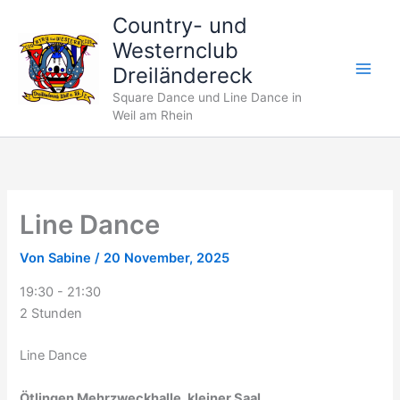
Zum
Country- und
Inhalt
Westernclub
springen
Dreiländereck
Square Dance und Line Dance in
Weil am Rhein
Line Dance
Von
Sabine
/
20 November, 2025
19:30
-
21:30
2 Stunden
Line Dance
Ötlingen Mehrzweckhalle, kleiner Saal