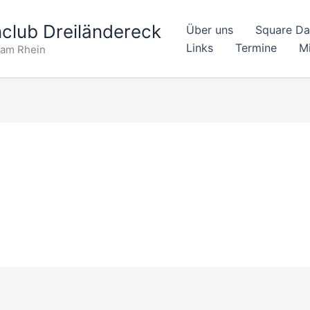
club Dreiländereck
Über uns
Square D
Links
Termine
Mi
 am Rhein